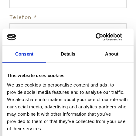
Telefon *
Information
Consent
Details
About
This website uses cookies
We use cookies to personalise content and ads, to
provide social media features and to analyse our traffic.
I consent to receiving promotional
We also share information about your use of our site with
emails
our social media, advertising and analytics partners who
I have read & agree to the
Privacy
may combine it with other information that you’ve
policy
provided to them or that they’ve collected from your use
of their services.
* Pflichtfeld