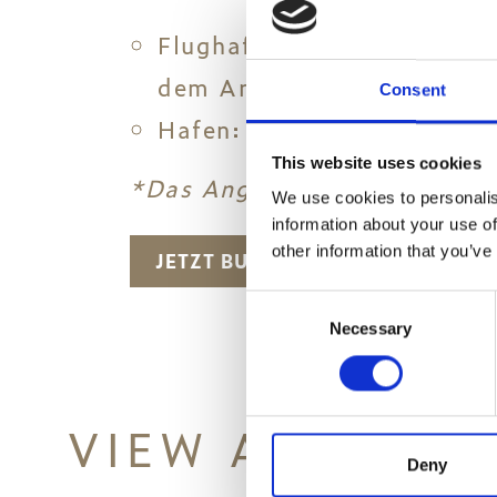
Flughafen: Bitte wenden Si
dem Ankunftstor (Νo 25-26
Consent
Hafen: Der Fahrer erwartet
This website uses cookies
*Das Angebot gilt für maxim
We use cookies to personalis
information about your use of
other information that you’ve
JETZT BUCHEN
Consent
Necessary
Selection
VIEW ALSO
Deny