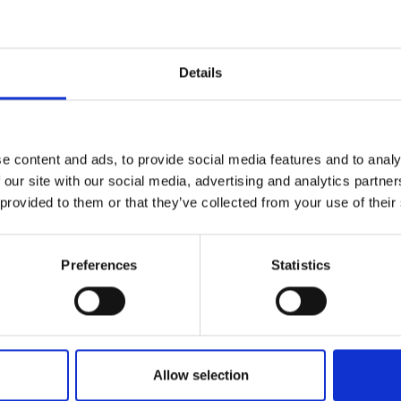
e sich nach Ihrer Ankunft an den Schalt
) des Flughafens Heraklion und geben 
Details
 Sie vor dem Schiff mit einem Schild m
al 2 Personen.
e content and ads, to provide social media features and to analy
 our site with our social media, advertising and analytics partn
 provided to them or that they’ve collected from your use of their
Preferences
Statistics
Allow selection