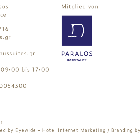
sos
Mitglied von
ce
716
s.gr
nussuites.gr
3
 09:00 bis 17:00
0054300
r
ned by
Eyewide - Hotel Internet Marketing
/ Branding b