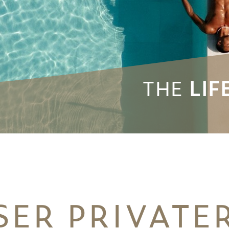
THE
THE
LIF
LIF
ER PRIVATE