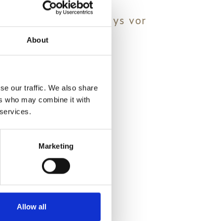
er von Cretan Holidays vor
Sie Ihren Namen an.
About
it Ihrem Namen.
se our traffic. We also share
ers who may combine it with
 services.
Marketing
Allow all