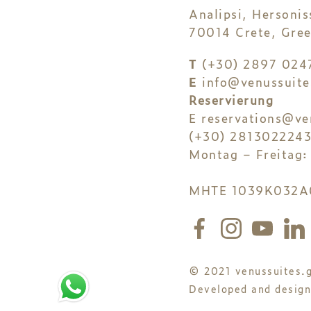
Analipsi, Hersonis
70014 Crete, Gree
T
(+30) 2897 024
E
info@venussuite
Reservierung
E
reservations@ve
(+30) 281302224
Montag – Freitag:
MHTE 1039K032A
© 2021 venussuites.g
Developed and desig