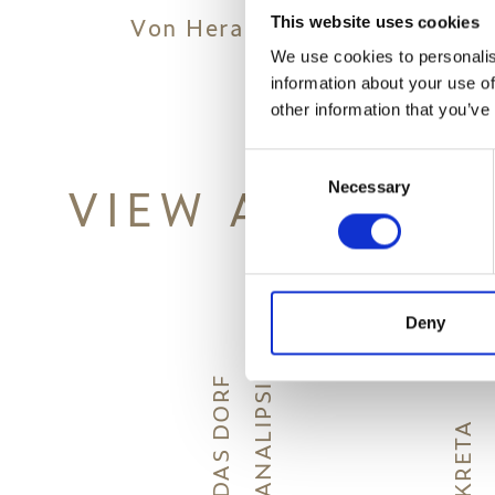
Von Heraklion aus erreichen 
This website uses cookies
We use cookies to personalis
information about your use of
other information that you’ve
Consent
VIEW ALSO
Necessary
Selection
Deny
D
A
S
D
O
R
F
A
N
A
L
I
P
S
I
KRETA