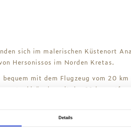
N
inden sich im malerischen Küstenort Ana
 von Hersonissos im Norden Kretas.
nd bequem mit dem Flugzeug vom 20 km e
azantzakis“ oder mit der 22 km entfernt
afen von Piräus gibt es ganzjährig. Im
griechischen Inseln der Kykladen und d
Details
os, Karpathos und Kasos.