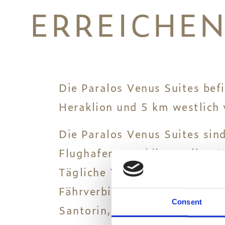
ERREICHE
Die Paralos Venus Suites bef
Heraklion und 5 km westlich
Die Paralos Venus Suites si
Flughafen Heraklion „Nikos K
Tägliche Verbindungen zum H
Fährverbindungen zu vielen 
Consent
Santorin, Rhodos, Paros, Mil