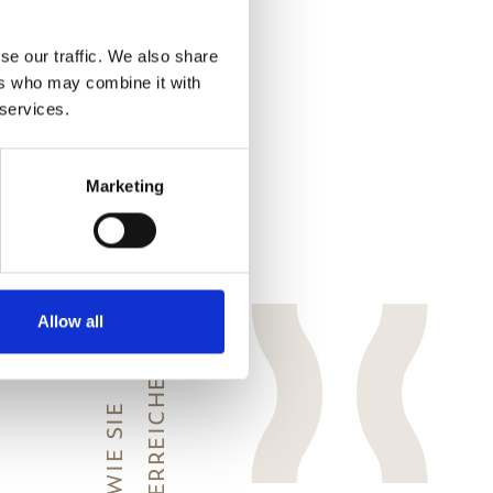
se our traffic. We also share
ers who may combine it with
 services.
Marketing
Allow all
N
W
I
E
S
I
E
E
R
R
E
I
C
H
E