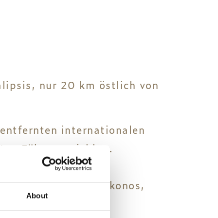
lipsis, nur 20 km östlich von
ntfernten internationalen
en Fähre erreichbar.
 Sommer gibt es
es Dodekanes, wie Mykonos,
About