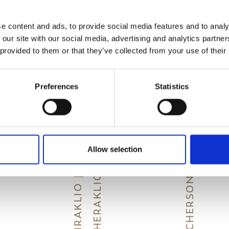
Sie das Hotel in 15 Autominuten.
e content and ads, to provide social media features and to analy
 our site with our social media, advertising and analytics partn
 provided to them or that they’ve collected from your use of their
Preferences
Statistics
CHERSONISSOS
Allow selection
N
I
R
A
K
L
I
O
|
H
E
R
A
K
L
I
O